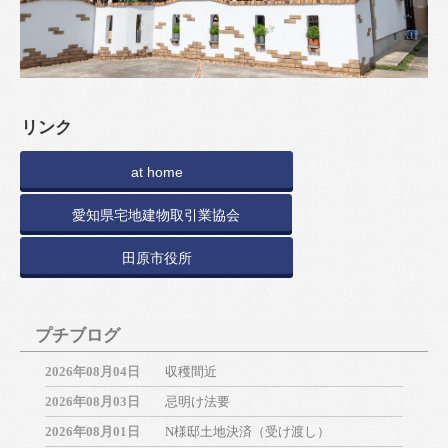
リンク
at home
愛知県宅地建物取引業協会
田原市役所
プチブログ
2026年08月04日
収穫間近
2026年08月03日
忌明け法要
2026年08月01日
N様邸土地決済（受け渡し）